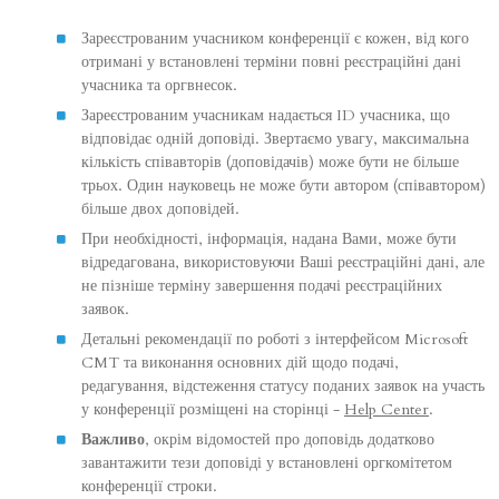
Зареєстрованим учасником конференції є кожен, від кого
отримані у встановлені терміни повні реєстраційні дані
учасника та оргвнесок.
Зареєстрованим учасникам надається ID учасника, що
відповідає одній доповіді. Звертаємо увагу, максимальна
кількість співавторів (доповідачів) може бути не більше
трьох. Один науковець не може бути автором (співавтором)
більше двох доповідей.
При необхідності, інформація, надана Вами, може бути
відредагована, використовуючи Ваші реєстраційні дані, але
не пізніше терміну завершення подачі реєстраційних
заявок.
Детальні рекомендації по роботі з інтерфейсом Microsoft
CMT та виконання основних дій щодо подачі,
редагування, відстеження статусу поданих заявок на участь
у конференції розміщені на сторінці -
Help Center
.
Важливо
, окрім відомостей про доповідь додатково
завантажити тези доповіді у встановлені оргкомітетом
конференції строки.