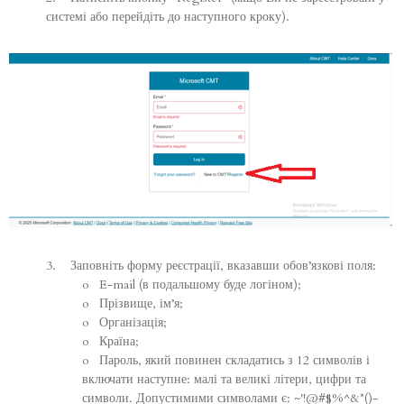
системі або перейдіть до наступного кроку).
3. Заповніть форму реєстрації, вказавши обов’язкові поля:
o E-mail (в подальшому буде логіном);
o Прізвище, ім’я;
o Організація;
o Країна;
o Пароль, який повинен складатись з 12 символів і
включати наступне: малі та великі літери, цифри та
символи. Допустимими символами є: ~'!@#$%^&*()-