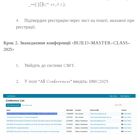
_=+{}[]|:;"' <>,.? /.).
4. Підтвердьте реєстрацію через лист на пошті, вказаної при
реєстрації.
Крок 2. Знаходження конференції «BUILD-MASTER-CLASS-
2025»
1. Увійдіть до системи CMT.
2. У полі “All Conferences” введіть: BMC2025