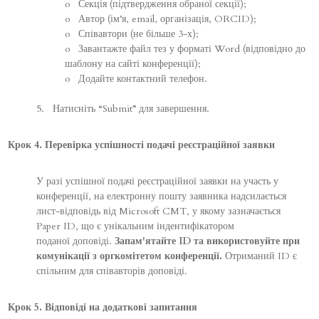
o Секція (підтвердження обраної секції);
o Автор (ім’я, email, організація, ORCID);
o Співавтори (не більше 3-х);
o Завантажте файл тез у форматі Word (відповідно до
шаблону
на сайті конференції
);
o Додайте контактний телефон.
5. Натисніть “Submit” для завершення.
Крок 4. Перевірка успішності подачі реєстраційної заявки
У разі успішної подачі реєстраційної заявки на участь у
конференції, на електронну пошту заявника надсилається
лист-відповідь від Microsoft CMT, у якому зазначається
Paper ID, що є унікальним індентифікатором
поданої доповіді.
Запам'ятайте ID та використовуйте при
комунікації з оргкомітетом конференції.
Отриманий ID є
спільним для співавторів доповіді.
Крок 5. Відповіді на додаткові запитання