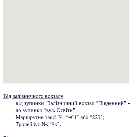
Від залізничного вокзалу
:
від зупинки “Залізничний вокзал “Південний” -
до зупинки “вул. Освіти”
Маршрутне таксі №: “401” або “223”;
Тролейбус №: “9к”.