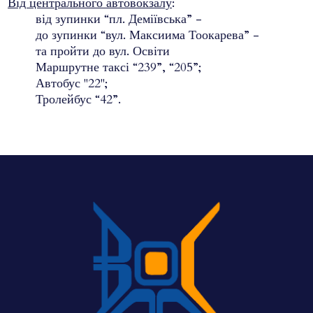
Від центрального автовокзалу
:
від зупинки “пл. Деміївська” -
до зупинки “вул. Максиима Тоокарева” -
та пройти до вул. Освіти
Маршрутне таксі “239”, “205”;
Автобус "22";
Тролейбус “42”.